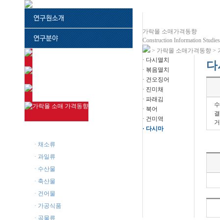
가락몰 소매가격동향
Construction Information Studies 
> 가락몰 소매가격동향 >
· 다시멸치
다
· 볶음멸치
· 건오징어
· 진미채
· 파래김
수
· 북어
결
· 건미역
거
· 다시마
· 주요품목
· 채소류
· 과일류
· 수산물
· 축산물
· 건어물
· 가공식품
· 곡물류