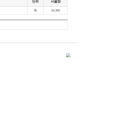
단위
서울⑤
축
64,300