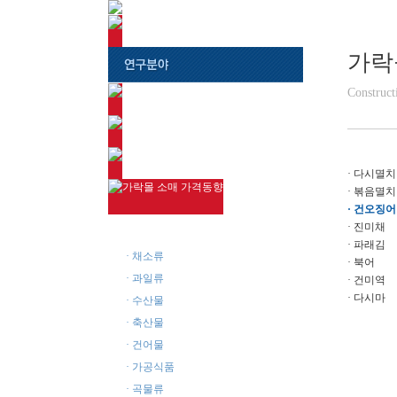
가락
Construct
· 다시멸치
· 볶음멸치
· 건오징어
· 진미채
· 주요품목
· 파래김
· 채소류
· 북어
· 과일류
· 건미역
· 다시마
· 수산물
· 축산물
· 건어물
· 가공식품
· 곡물류