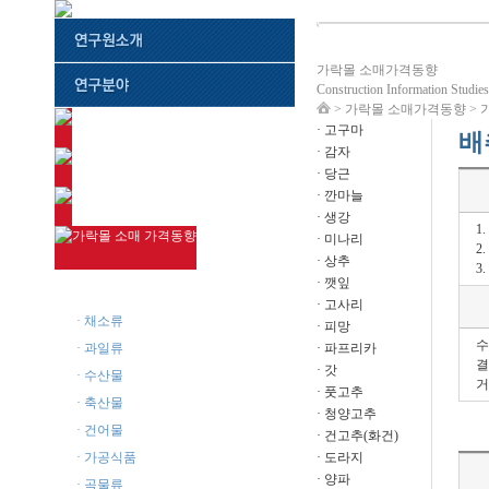
가락몰 소매가격동향
Construction Information Studies 
> 가락몰 소매가격동향 >
· 고구마
배
· 감자
· 당근
· 깐마늘
· 생강
1
· 미나리
2
· 상추
3
· 깻잎
· 주요품목
· 고사리
· 채소류
· 피망
수
· 과일류
· 파프리카
결
· 갓
· 수산물
거
· 풋고추
· 축산물
· 청양고추
· 건어물
· 건고추(화건)
· 가공식품
· 도라지
· 양파
· 곡물류