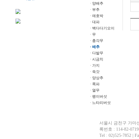
· 양배추
· 부추
· 애호박
· 대파
· 백다다기오이
· 무
· 총각무
· 배추
· 다발무
· 시금치
· 가지
· 쑥갓
· 양상추
· 쪽파
· 열무
· 팽이버섯
· 느타리버섯
서울시 금천구 가마산로
록번호 : 114-82-0719
Tel : 02)525-7852 | Fa