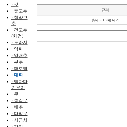
· 갓
규격
· 풋고추
· 청양고
흙대파 1.2kg 내외
추
· 건고추
(화건)
· 도라지
· 양파
· 양배추
· 부추
· 애호박
· 대파
· 백다다
기오이
· 무
· 총각무
· 배추
· 다발무
· 시금치
· 가지