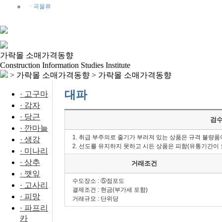
· 곡물류
가락몰 소매가격동향
Construction Information Studies Institute
> 가락몰 소매가격동향 >
가락몰 소매가격동향
대파
· 고구마
· 감자
· 당근
검
· 깐마늘
1. 취급 부주의로 줄기가 부러져 있는 상품은 규격 불량
· 생강
2. 선도를 유지하지 못하고 시든 상품은 피함(유통기간이 
· 미나리
· 상추
거래조건
· 깻잎
수도장소 : ⑤점포도
· 고사리
결제조건 : 현금(부가세 포함)
· 피망
거래규모 : 단위당
· 파프리
카