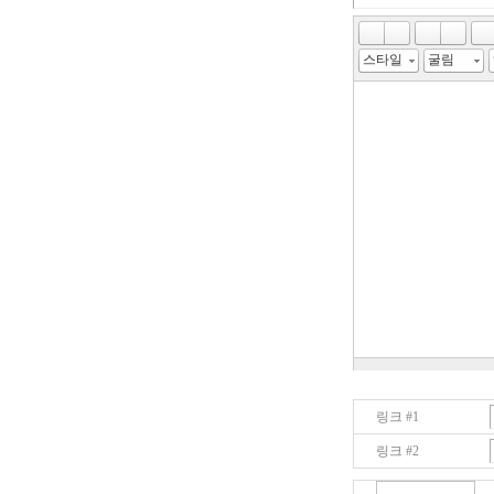
스타일
굴림
링크 #1
링크 #2