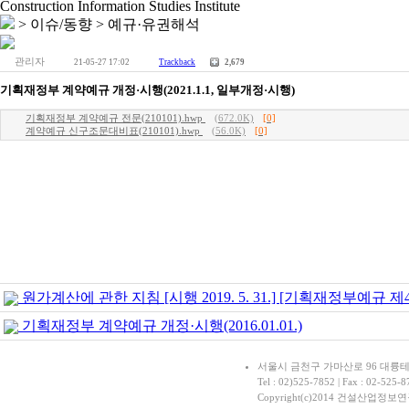
Construction Information Studies Institute
> 이슈/동향 >
예규·유권해석
관리자
21-05-27 17:02
Trackback
2,679
기획재정부 계약예규 개정·시행(2021.1.1, 일부개정·시행)
기획재정부 계약예규 전문(210101).hwp
(672.0K)
[0]
계약예규 신구조문대비표(210101).hwp
(56.0K)
[0]
원가계산에 관한 지침 [시행 2019. 5. 31.] [기획재정부예규 제427호
기획재정부 계약예규 개정·시행(2016.01.01.)
서울시 금천구 가마산로 96 대륭테크노타
Tel : 02)525-7852 | Fax : 02-525-87
Copyright(c)2014 건설산업정보연구원.