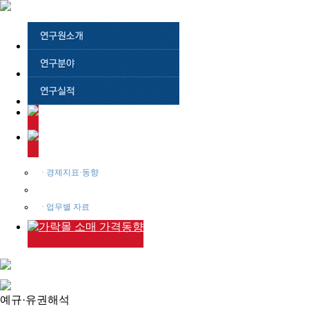
· 경제지표·동향
· 예규·유권해석
· 업무별 자료
예규·유권해석