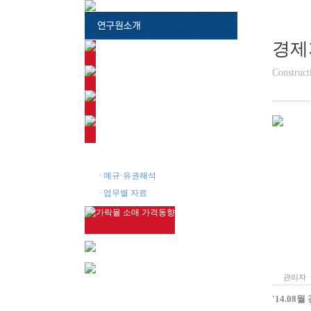
경제
Construct
· 경제지표·동향
· 예규·유권해석
· 업무별 자료
관리자
'14.08