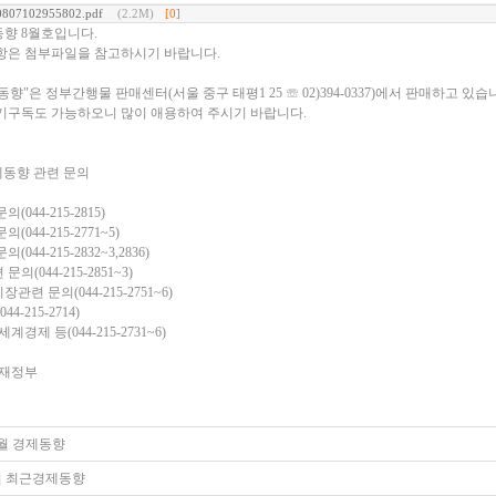
0807102955802.pdf
(2.2M)
[0]
향 8월호입니다.
항은 첨부파일을 참고하시기 바랍니다.
향"은 정부간행물 판매센터(서울 중구 태평1 25 ☏ 02)394-0337)에서 판매하고 있습
기구독도 가능하오니 많이 애용하여 주시기 바랍니다.
제동향 관련 문의
(044-215-2815)
(044-215-2771~5)
044-215-2832~3,2836)
의(044-215-2851~3)
련 문의(044-215-2751~6)
44-215-2714)
계경제 등(044-215-2731~6)
획재정부
09월 경제동향
7월 최근경제동향