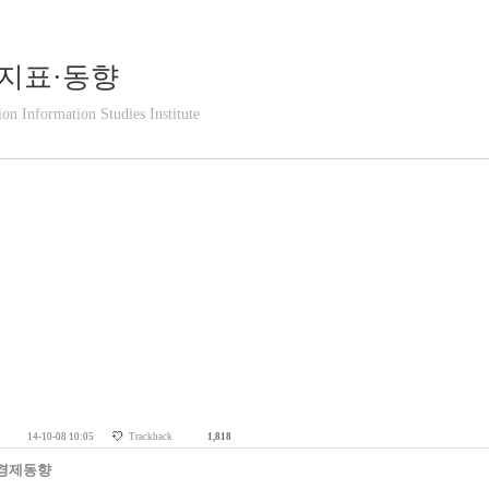
지표·동향
ion Information Studies Institute
14-10-08 10:05
Trackback
1,818
월 경제동향