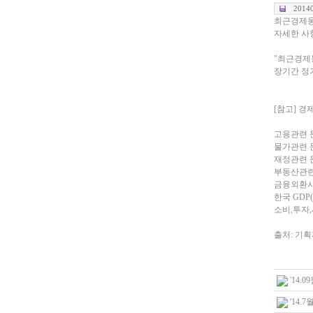
2014
최근경제동
자세한 사
"최근경제동
장기간 정
[참고] 경
고용관련 문의
물가관련 문의
재정관련 문의(
부동산관련 문
금융외환시장관
한국 GDP(0
소비,투자,세
출처: 기
'14.
'14.